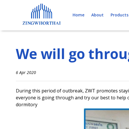
Skip
to
Home
About
Products
content
We will go throu
6 Apr 2020
During this period of outbreak, ZWT promotes stayi
everyone is going through and try our best to help 
dormitory