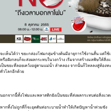
จะเห็นได้ว่า ขยะกล่องโฟมกลุ่มข้างต้นมีอายุการใช้งานสั้น แต
หรือฝังกลบก็จะส่งผลกระทบในวงกว้าง เริ่มจากสร้างมลพิษให้สิ่งแว
เป็นขยะที่ลอยเคว้งอยู่ตามแม่น้ำ ลำคลอง จากนั้นก็ไหลลงสู่ท้
ทั่วโลกอีกด้วย
นอกจากนี้ทั้งโฟมและพลาสติกยังเป็นขยะที่ส่งผลกระทบต่อสิ่งแวดล
หากทิ้งไม่ถูกที่ก็จะอุดตันท่อระบายน้ำทำให้เกิดปัญหาน้ำท่วมขัง